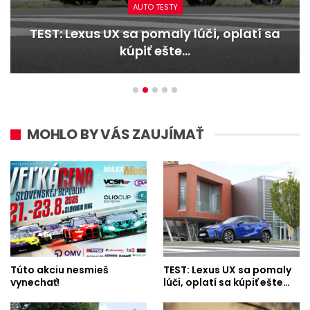
AUTO TESTY
TEST: Lexus UX sa pomaly lúči, oplatí sa
kúpiť ešte…
MOHLO BY VÁS ZAUJÍMAŤ
Túto akciu nesmieš
TEST: Lexus UX sa pomaly
vynechať!
lúči, oplatí sa kúpiť ešte…