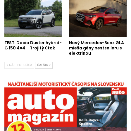
TEST: Dacia Duster hybrid-
Nový Mercedes-Benz GLA
G 150 4×4 – Trojitý útok
mieša gény bestselleru s
elektrinou
NÁSLEDUJÚCA
ĎALŠIA