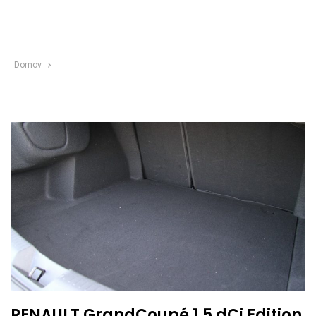
Domov
RENAULT GrandCoupé 1,5 dCi Edition