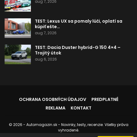
aug 7, 2026
TEST: Lexus UX sa pomaly lúči, oplatí sa
kúpiť ešte…
aug 7, 2026
TEST: Dacia Duster hybrid-G 150 4×4 –
Trojitý útok
aug 6, 2026
OCHRANA OSOBNÝCH ÚDAJOV
PREDPLATNÉ
REKLAMA
KONTAKT
© 2026 - Automagazin.sk - Novinky, testy, recenzie. Všetky práva
vyhradené.