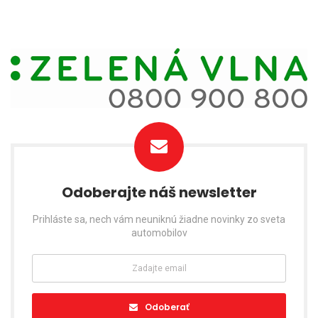
Odoberajte náš newsletter
Prihláste sa, nech vám neuniknú žiadne novinky zo sveta
automobilov
Odoberať