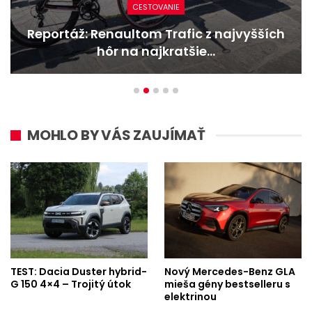
CESTOVANIE
Reportáž: Renaultom Trafic z najvyšších
hôr na najkratšie…
MOHLO BY VÁS ZAUJÍMAŤ
TEST: Dacia Duster hybrid-
Nový Mercedes-Benz GLA
G 150 4×4 – Trojitý útok
mieša gény bestselleru s
elektrinou