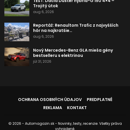
TEST: Dacia Duster hybrid-G 150 4×4 –
Trojitý útok
aug 6, 2026
Reportáž: Renaultom Trafic z najvyšších
hôr na najkratšie…
aug 6, 2026
Nový Mercedes-Benz GLA mieša gény
bestselleru s elektrinou
júl 31, 2026
OCHRANA OSOBNÝCH ÚDAJOV
PREDPLATNÉ
REKLAMA
KONTAKT
© 2026 - Automagazin.sk - Novinky, testy, recenzie. Všetky práva
vyhradené.