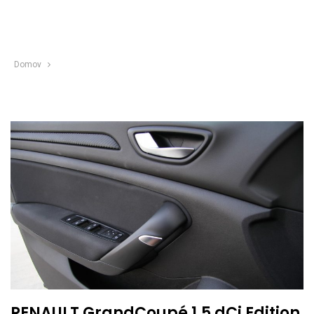
Domov
RENAULT GrandCoupé 1,5 dCi Edition