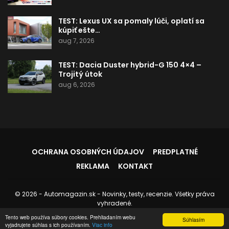
TEST: Lexus UX sa pomaly lúči, oplatí sa
kúpiť ešte…
aug 7, 2026
TEST: Dacia Duster hybrid-G 150 4×4 –
Trojitý útok
aug 6, 2026
OCHRANA OSOBNÝCH ÚDAJOV
PREDPLATNÉ
REKLAMA
KONTAKT
© 2026 - Automagazin.sk - Novinky, testy, recenzie. Všetky práva
vyhradené.
Tento web používa súbory cookies. Prehliadaním webu
Stránku spravuje:
Instedo.com
Súhlasím
vyjadrujete súhlas s ich používaním.
Viac info