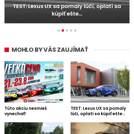
TEST: Lexus UX sa pomaly lúči, oplatí sa
kúpiť ešte…
MOHLO BY VÁS ZAUJÍMAŤ
Túto akciu nesmieš
TEST: Lexus UX sa pomaly
vynechať!
lúči, oplatí sa kúpiť ešte…