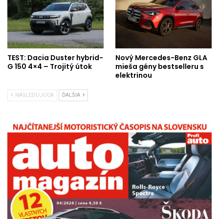
TEST: Dacia Duster hybrid-
Nový Mercedes-Benz GLA
G 150 4×4 – Trojitý útok
mieša gény bestselleru s
elektrinou
NÁSLEDUJÚCA
ĎALŠIA