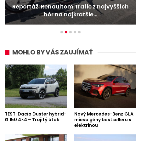
Reportáž: Renaultom Trafic z najvyšších
hôr na najkratšie…
MOHLO BY VÁS ZAUJÍMAŤ
TEST: Dacia Duster hybrid-
Nový Mercedes-Benz GLA
G 150 4×4 – Trojitý útok
mieša gény bestselleru s
elektrinou