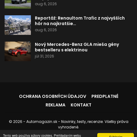
aug 6, 2026
Reportáž: Renaultom Trafic z najvyšších
hôr na najkratšie…
aug 6, 2026
Nový Mercedes-Benz GLA mieša gény
bestselleru s elektrinou
júl 31, 2026
OCHRANA OSOBNÝCH ÚDAJOV
PREDPLATNÉ
REKLAMA
KONTAKT
© 2026 - Automagazin.sk - Novinky, testy, recenzie. Všetky práva
vyhradené.
Tento web používa súbory cookies. Prehliadaním webu
Stránku spravuje:
Instedo.com
Súhlasím