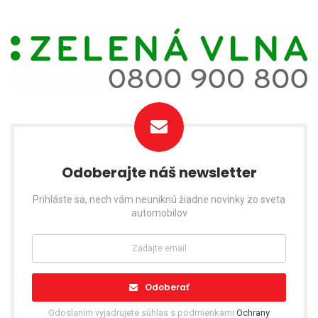
Odoberajte náš newsletter
Prihláste sa, nech vám neuniknú žiadne novinky zo sveta
automobilov
Odoberať
Odoslaním vyjadrujete súhlas s podmienkami
Ochrany