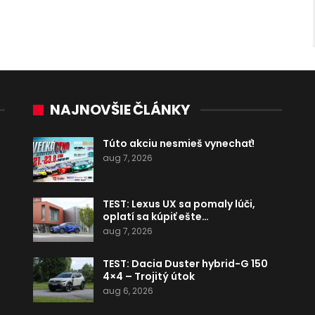
NAJNOVŠIE ČLÁNKY
Túto akciu nesmieš vynechať!
aug 7, 2026
TEST: Lexus UX sa pomaly lúči,
oplatí sa kúpiť ešte…
aug 7, 2026
TEST: Dacia Duster hybrid-G 150
4×4 – Trojitý útok
aug 6, 2026