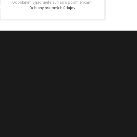
Odoslaním vyjadrujete súhlas s podmienkami
Ochrany osobných údajov