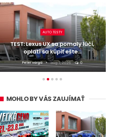
AUTO TESTY
TEST: Lexus UX sa pomaly lúči,
TEST:
oplatí sa kúpiť ešte…
Peter varga
D
aug 7, 2026
0
MOHLO BY VÁS ZAUJÍMAŤ