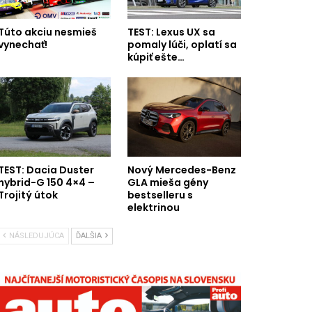
Túto akciu nesmieš
TEST: Lexus UX sa
vynechať!
pomaly lúči, oplatí sa
kúpiť ešte…
TEST: Dacia Duster
Nový Mercedes-Benz
hybrid-G 150 4×4 –
GLA mieša gény
Trojitý útok
bestselleru s
elektrinou
NÁSLEDUJÚCA
ĎALŠIA