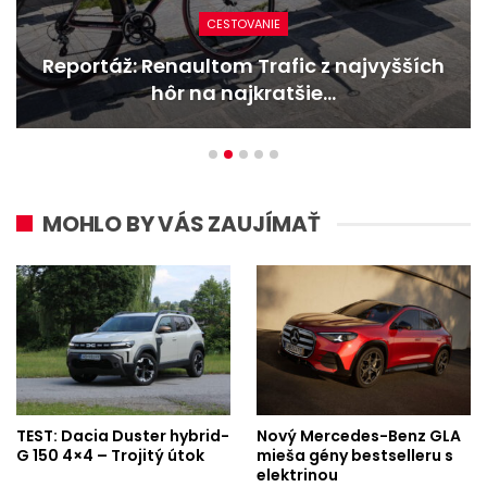
CESTOVANIE
Reportáž: Renaultom Trafic z najvyšších
hôr na najkratšie…
MOHLO BY VÁS ZAUJÍMAŤ
TEST: Dacia Duster hybrid-
Nový Mercedes-Benz GLA
G 150 4×4 – Trojitý útok
mieša gény bestselleru s
elektrinou