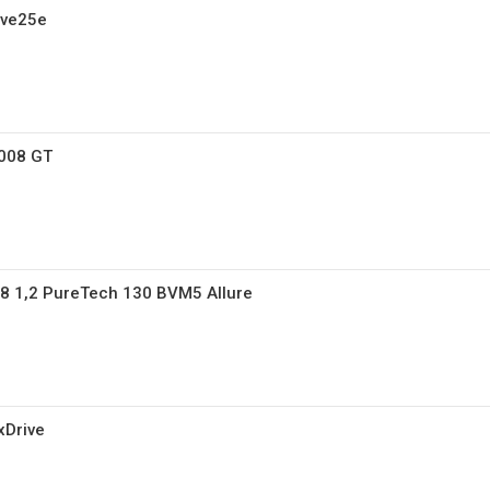
ive25e
2008 GT
08 1,2 PureTech 130 BVM5 Allure
xDrive