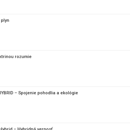
 plyn
ektrinou rozumie
HYBRID – Spojenie pohodlia a ekológie
Hybrid – Hybridná vernosť