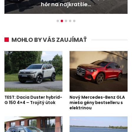
bestselleru s elektrinou
MOHLO BY VÁS ZAUJÍMAŤ
TEST: Dacia Duster hybrid-
Nový Mercedes-Benz GLA
G 150 4×4 – Trojitý útok
mieša gény bestselleru s
elektrinou