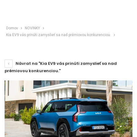
Domov
NOVINKY
Kia EV9 vás prinúti zamyslieť sa nad prémiovou konkurenciou.
Návrat na "Kia EV9 vás prinúti zamyslieť sa nad
prémiovou konkurenciou."