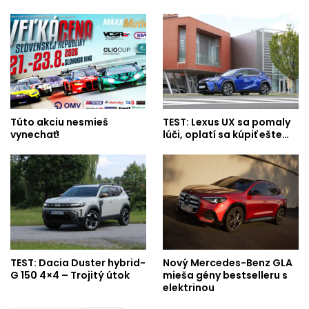
Túto akciu nesmieš
TEST: Lexus UX sa pomaly
vynechať!
lúči, oplatí sa kúpiť ešte…
TEST: Dacia Duster hybrid-
Nový Mercedes-Benz GLA
G 150 4×4 – Trojitý útok
mieša gény bestselleru s
elektrinou