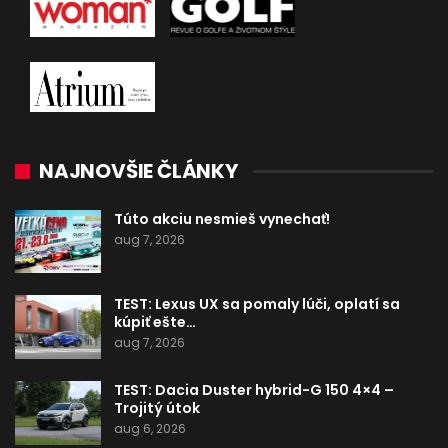
NAJNOVŠIE ČLÁNKY
Túto akciu nesmieš vynechať!
aug 7, 2026
TEST: Lexus UX sa pomaly lúči, oplatí sa
kúpiť ešte…
aug 7, 2026
TEST: Dacia Duster hybrid-G 150 4×4 –
Trojitý útok
aug 6, 2026