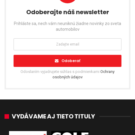
Odoberajte náš newsletter
Prihláste sa, nech vám neuniknú žiadne novinky zo sveta
automobilov
Odoberať
Odoslaním vyjadrujete súhlas s podmienkami
Ochrany
osobných údajov
VYDÁVAME AJ TIETO TITULY