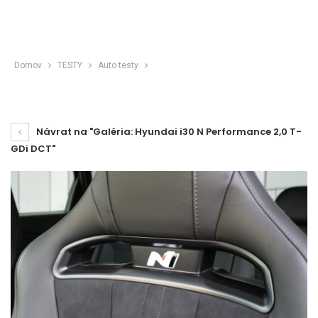
Domov
TESTY
Auto testy
Návrat na "Galéria: Hyundai i30 N Performance 2,0 T-
GDi DCT"