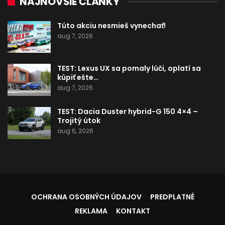
NAJNOVŠIE ČLÁNKY
Túto akciu nesmieš vynechať!
aug 7, 2026
TEST: Lexus UX sa pomaly lúči, oplatí sa
kúpiť ešte…
aug 7, 2026
TEST: Dacia Duster hybrid-G 150 4×4 –
Trojitý útok
aug 6, 2026
OCHRANA OSOBNÝCH ÚDAJOV
PREDPLATNÉ
REKLAMA
KONTAKT