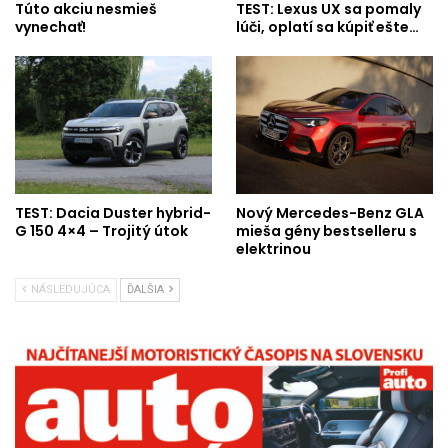
Túto akciu nesmieš
TEST: Lexus UX sa pomaly
vynechať!
lúči, oplatí sa kúpiť ešte…
TEST: Dacia Duster hybrid-
Nový Mercedes-Benz GLA
G 150 4×4 – Trojitý útok
mieša gény bestselleru s
elektrinou
NÁSLEDUJÚCA
ĎALŠIA