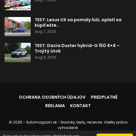
TEST: Lexus UX sa pomaly lúči, oplatí sa
kúpiť ešte…
aug 7, 2026
TEST: Dacia Duster hybrid-G 150 4×4 –
Trojitý útok
aug 6, 2026
OCHRANA OSOBNÝCH ÚDAJOV
PREDPLATNÉ
REKLAMA
KONTAKT
© 2026 - Automagazin.sk - Novinky, testy, recenzie. Všetky práva
vyhradené.
Tento web používa súbory cookies. Prehliadaním webu