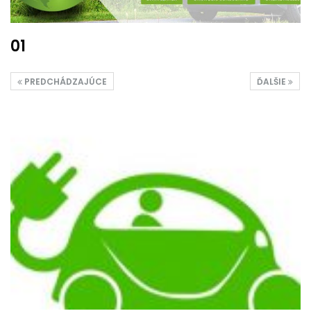
01
PREDCHÁDZAJÚCE
ĎALŠIE