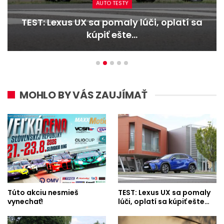
AUTO TESTY
TEST: Lexus UX sa pomaly lúči, oplatí sa
kúpiť ešte…
MOHLO BY VÁS ZAUJÍMAŤ
Túto akciu nesmieš
TEST: Lexus UX sa pomaly
vynechať!
lúči, oplatí sa kúpiť ešte…