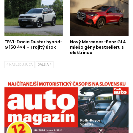
TEST: Dacia Duster hybrid-
Nový Mercedes-Benz GLA
G 150 4×4 – Trojitý útok
mieša gény bestselleru s
elektrinou
NÁSLEDUJÚCA
ĎALŠIA