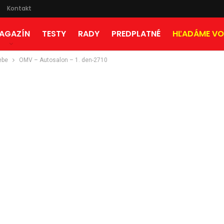
Kontakt
AGAZÍN
TESTY
RADY
PREDPLATNÉ
HĽADÁME VO
ebe
OMV – Autosalon – 1. den-2710