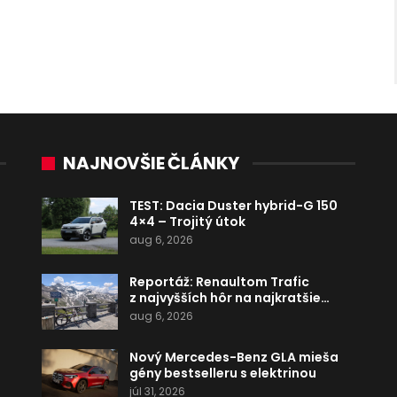
NAJNOVŠIE ČLÁNKY
TEST: Dacia Duster hybrid-G 150
4×4 – Trojitý útok
aug 6, 2026
Reportáž: Renaultom Trafic
z najvyšších hôr na najkratšie…
aug 6, 2026
Nový Mercedes-Benz GLA mieša
gény bestselleru s elektrinou
júl 31, 2026