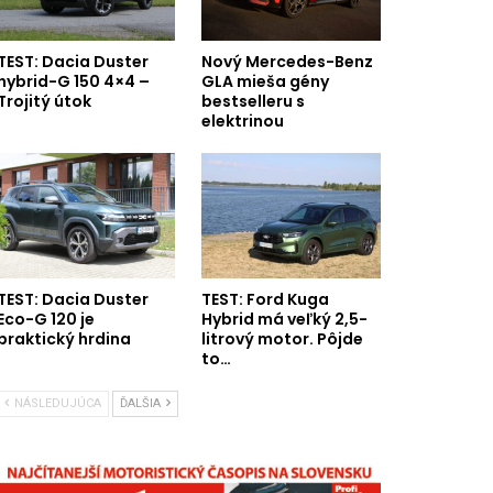
TEST: Dacia Duster
Nový Mercedes-Benz
hybrid-G 150 4×4 –
GLA mieša gény
Trojitý útok
bestselleru s
elektrinou
TEST: Dacia Duster
TEST: Ford Kuga
Eco-G 120 je
Hybrid má veľký 2,5-
praktický hrdina
litrový motor. Pôjde
to…
NÁSLEDUJÚCA
ĎALŠIA