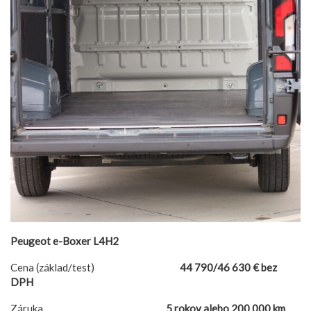
Peugeot e-Boxer L4H2
Cena (základ/test)
44 790/46 630 € bez
DPH
Záruka
5 rokov alebo 200 000 km