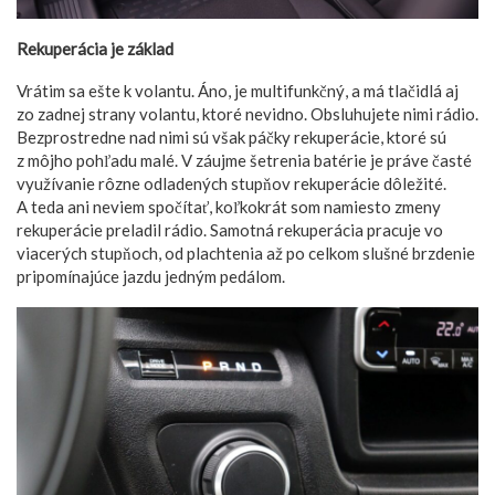
Rekuperácia je základ
Vrátim sa ešte k volantu. Áno, je multifunkčný, a má tlačidlá aj
zo zadnej strany volantu, ktoré nevidno. Obsluhujete nimi rádio.
Bezprostredne nad nimi sú však páčky rekuperácie, ktoré sú
z môjho pohľadu malé. V záujme šetrenia batérie je práve časté
využívanie rôzne odladených stupňov rekuperácie dôležité.
A teda ani neviem spočítať, koľkokrát som namiesto zmeny
rekuperácie preladil rádio. Samotná rekuperácia pracuje vo
viacerých stupňoch, od plachtenia až po celkom slušné brzdenie
pripomínajúce jazdu jedným pedálom.