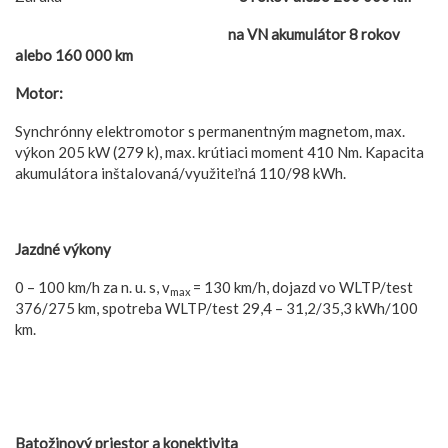
na VN akumulátor 8 rokov
alebo 160 000 km
Motor:
Synchrónny elektromotor s permanentným magnetom, max.
výkon 205 kW (279 k), max. krútiaci moment 410 Nm. Kapacita
akumulátora inštalovaná/využiteľná 110/98 kWh.
Jazdné výkony
0 – 100 km/h za n. u. s, v
= 130 km/h, dojazd vo WLTP/test
max
376/275 km, spotreba WLTP/test 29,4 – 31,2/35,3 kWh/100
km.
Batožinový priestor a konektivita