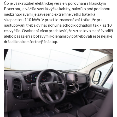
Čo je však rozdiel elektrickej verzie v porovnaní s klasickým
Boxerom, je väčšia svetlá výška kabíny, nakoľko pod podlahou
medzi nápravami je zavesená extrémne veľká baterka
s kapacitou 110 kWh. V praxi to znamená asi toľko, že pri
nastupovaní treba dvíhať nohu na schodík odhadom tak 7 až 10
cm vyššie. Osobne si viem predstaviť, že vzrastovo menší vodiči
alebo pasažieri s boľavými kolenami by potrebovali ešte nejaké
držadlá na komfortnejší nástup.