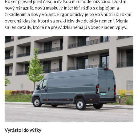
Boxer prešiel pred časom ďalšou minimodernizáciou. Dostal
nový nárazník, novú masku, v interiéri rádio s displejom a
zrkadlením a nový volant. Ergonomicky je to vo vnútri už rokmi
overená klasika, ktorá sa prakticky dve dekády nemení. Menia
sa len detaily, ktoré na prevádzku nemajú vôbec žiaden vplyv.
Vyrástol do výšky