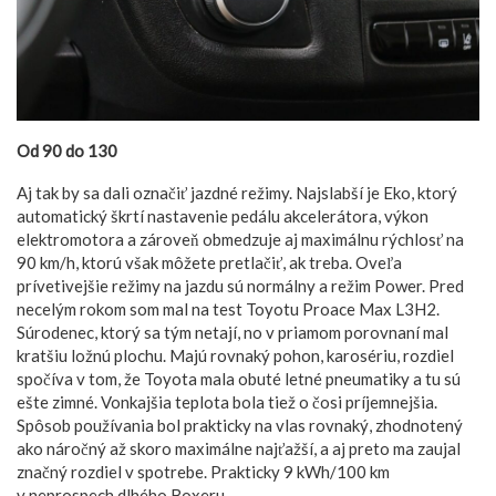
Od 90 do 130
Aj tak by sa dali označiť jazdné režimy. Najslabší je Eko, ktorý
automatický škrtí nastavenie pedálu akcelerátora, výkon
elektromotora a zároveň obmedzuje aj maximálnu rýchlosť na
90 km/h, ktorú však môžete pretlačiť, ak treba. Oveľa
prívetivejšie režimy na jazdu sú normálny a režim Power. Pred
necelým rokom som mal na test Toyotu Proace Max L3H2.
Súrodenec, ktorý sa tým netají, no v priamom porovnaní mal
kratšiu ložnú plochu. Majú rovnaký pohon, karosériu, rozdiel
spočíva v tom, že Toyota mala obuté letné pneumatiky a tu sú
ešte zimné. Vonkajšia teplota bola tiež o čosi príjemnejšia.
Spôsob používania bol prakticky na vlas rovnaký, zhodnotený
ako náročný až skoro maximálne najťažší, a aj preto ma zaujal
značný rozdiel v spotrebe. Prakticky 9 kWh/100 km
v neprospech dlhého Boxeru.