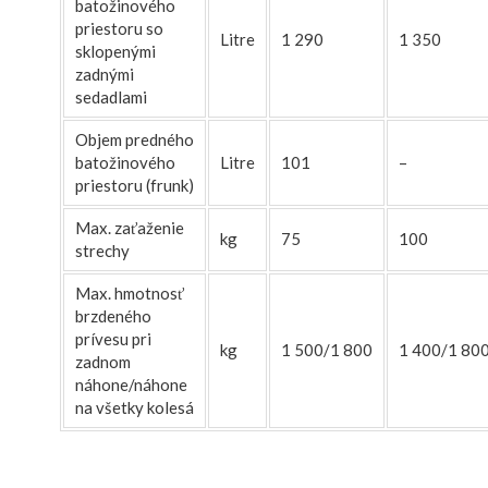
batožinového
priestoru so
Litre
1 290
1 350
sklopenými
zadnými
sedadlami
Objem predného
batožinového
Litre
101
–
priestoru
(frunk)
Max. zaťaženie
kg
75
100
strechy
Max. hmotnosť
brzdeného
prívesu pri
kg
1 500/1 800
1 400/1 80
zadnom
náhone/náhone
na všetky kolesá