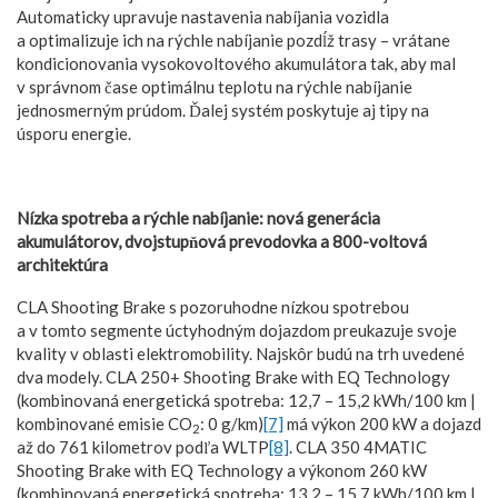
Automaticky upravuje nastavenia nabíjania vozidla
a optimalizuje ich na rýchle nabíjanie pozdĺž trasy – vrátane
kondicionovania vysokovoltového akumulátora tak, aby mal
v správnom čase optimálnu teplotu na rýchle nabíjanie
jednosmerným prúdom. Ďalej systém poskytuje aj tipy na
úsporu energie.
Nízka spotreba a rýchle nabíjanie: nová generácia
akumulátorov, dvojstupňová prevodovka a 800-voltová
architektúra
CLA Shooting Brake s pozoruhodne nízkou spotrebou
a v tomto segmente úctyhodným dojazdom preukazuje svoje
kvality v oblasti elektromobility. Najskôr budú na trh uvedené
dva modely. CLA 250+ Shooting Brake with EQ Technology
(kombinovaná energetická spotreba: 12,7 – 15,2 kWh/100 km |
kombinované emisie CO
: 0 g/km)
[7]
má výkon 200 kW a dojazd
2
až do 761 kilometrov podľa WLTP
[8]
. CLA 350 4MATIC
Shooting Brake with EQ Technology a výkonom 260 kW
(kombinovaná energetická spotreba: 13,2 – 15,7 kWh/100 km |