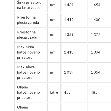
Šírka priestoru
mm
1 431
1 454
na lakte vzadu
Priestor na
mm
1 412
1 400
plecia vpredu
Priestor na
mm
1 359
1 372
plecia vzadu
Max. šírka
batožinového
mm
1 418
1 394
priestoru
Max. hĺbka
batožinového
mm
1 039
1 054
priestoru
Objem
batožinového
Litre
455
485
priestoru
Objem