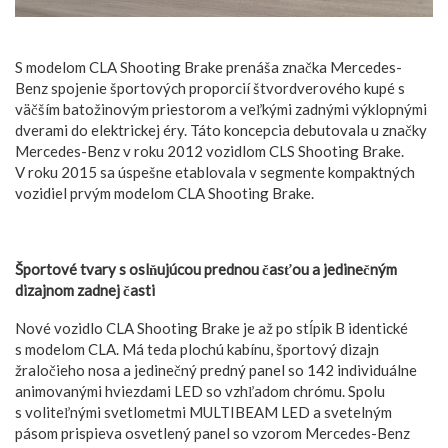
S modelom CLA Shooting Brake prenáša značka Mercedes-
Benz spojenie športových proporcií štvordverového kupé s
väčším batožinovým priestorom a veľkými zadnými výklopnými
dverami do elektrickej éry. Táto koncepcia debutovala u značky
Mercedes-Benz v roku 2012 vozidlom CLS Shooting Brake.
V roku 2015 sa úspešne etablovala v segmente kompaktných
vozidiel prvým modelom CLA Shooting Brake.
Športové tvary s oslňujúcou prednou časťou a jedinečným
dizajnom zadnej časti
Nové vozidlo CLA Shooting Brake je až po stĺpik B identické
s modelom CLA. Má teda plochú kabínu, športový dizajn
žraločieho nosa a jedinečný predný panel so 142 individuálne
animovanými hviezdami LED so vzhľadom chrómu. Spolu
s voliteľnými svetlometmi MULTIBEAM LED a svetelným
pásom prispieva osvetlený panel so vzorom Mercedes-Benz