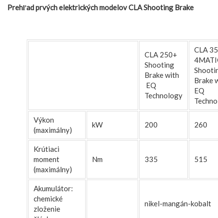
Prehľad prvých elektrických modelov CLA Shooting Brake
CLA 3
CLA 250+
4MATI
Shooting
Shooti
Brake with
Brake 
EQ
EQ
Technology
Techno
Výkon
kW
200
260
(maximálny)
Krútiaci
moment
Nm
335
515
(maximálny)
Akumulátor:
chemické
nikel-mangán-kobalt
zloženie