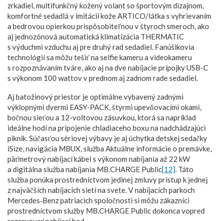
zrkadiel, multifunkčný kožený volant so športovým dizajnom,
komfortné sedadlá v imitácii kože ARTICO/látka s vyhrievaním
a bedrovou opierkou prispôsobiteľnou v štyroch smeroch, ako
aj jednozónová automatická klimatizácia THERMATIC
s výduchmi vzduchu aj pre druhý rad sedadiel. Fanúšikovia
technológií sa môžu tešiť na selfie kameru a videokameru
s rozpoznávaním tváre, ako aj na dve nabíjacie prípojky USB-C
s výkonom 100 wattov v prednom aj zadnom rade sedadiel.
Aj batožinový priestor je optimálne vybavený zadnými
výklopnými dvermi EASY-PACK, štyrmi upevňovacími okami,
bočnou sieťou a 12-voltovou zásuvkou, ktorá sa napríklad
ideálne hodí na pripojenie chladiaceho boxu na nadchádzajúci
piknik. Súčasťou sériovej výbavy je aj úchytka detskej sedačky
iSize, navigácia MBUX, služba Aktuálne informácie o premávke,
päťmetrový nabíjací kábel s výkonom nabíjania až 22 kW
a digitálna služba nabíjania MB.CHARGE Public
[12]
. Táto
služba ponúka prostredníctvom jedinej zmluvy prístup k jednej
z najväčších nabíjacích sietí na svete. V nabíjacích parkoch
Mercedes‑Benz patriacich spoločnosti si môžu zákazníci
prostredníctvom služby MB.CHARGE Public dokonca vopred