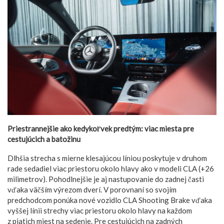
Priestrannejšie ako kedykoľvek predtým: viac miesta pre
cestujúcich a batožinu
Dlhšia strecha s mierne klesajúcou líniou poskytuje v druhom
rade sedadiel viac priestoru okolo hlavy ako v modeli CLA (+26
milimetrov). Pohodlnejšie je aj nastupovanie do zadnej časti
vďaka väčším výrezom dverí. V porovnaní so svojím
predchodcom ponúka nové vozidlo CLA Shooting Brake vďaka
vyššej línii strechy viac priestoru okolo hlavy na každom
z piatich miest na sedenie. Pre cestujúcich na zadných