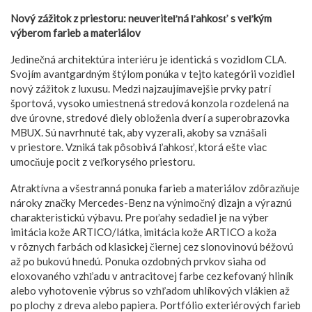
Nový zážitok z priestoru: neuveriteľná ľahkosť s veľkým
výberom farieb a materiálov
Jedinečná architektúra interiéru je identická s vozidlom CLA.
Svojím avantgardným štýlom ponúka v tejto kategórii vozidiel
nový zážitok z luxusu. Medzi najzaujímavejšie prvky patrí
športová, vysoko umiestnená stredová konzola rozdelená na
dve úrovne, stredové diely obloženia dverí a superobrazovka
MBUX. Sú navrhnuté tak, aby vyzerali, akoby sa vznášali
v priestore. Vzniká tak pôsobivá ľahkosť, ktorá ešte viac
umocňuje pocit z veľkorysého priestoru.
Atraktívna a všestranná ponuka farieb a materiálov zdôrazňuje
nároky značky Mercedes-Benz na výnimočný dizajn a výraznú
charakteristickú výbavu. Pre poťahy sedadiel je na výber
imitácia kože ARTICO/látka, imitácia kože ARTICO a koža
v rôznych farbách od klasickej čiernej cez slonovinovú béžovú
až po bukovú hnedú. Ponuka ozdobných prvkov siaha od
eloxovaného vzhľadu v antracitovej farbe cez kefovaný hliník
alebo vyhotovenie výbrus so vzhľadom uhlíkových vlákien až
po plochy z dreva alebo papiera. Portfólio exteriérových farieb