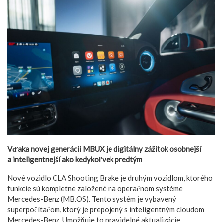
Vďaka novej generácii MBUX je digitálny zážitok osobnejší
a inteligentnejší ako kedykoľvek predtým
Nové vozidlo CLA Shooting Brake je druhým vozidlom, ktorého
funkcie sú kompletne založené na operačnom systéme
Mercedes-Benz (MB.OS). Tento systém je vybavený
superpočítačom, ktorý je prepojený s inteligentným cloudom
Mercedes-Benz. Umožňuje to pravidelné aktualizácie