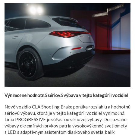
Výnimočne hodnotná sériová výbava v tejto kategórii vozidiel
Nové vozidlo CLA Shooting Brake ponúka rozsiahlu a hodnotnú
sériovú výbavu, ktorá je v tejto kategórii vozidiel výnimočná.
Línia PROGRESSIVE je súčasťou sériovej výbavy. Do rozsahu
výbavy okrem iných prvkov patria vysokovýkonné svetlomety
s LED s adaptívnym asistentom diaľkového svetla, balík