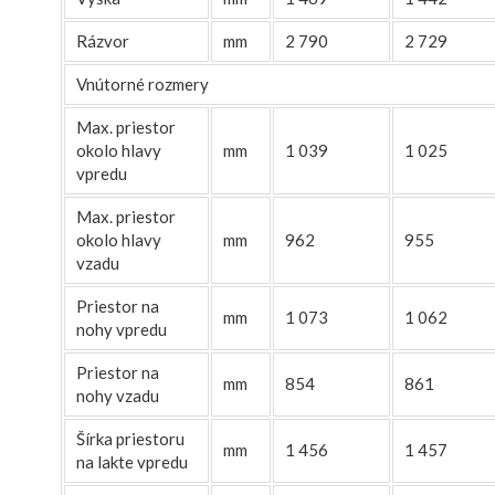
Rázvor
mm
2 790
2 729
Vnútorné rozmery
Max. priestor
okolo hlavy
mm
1 039
1 025
vpredu
Max. priestor
okolo hlavy
mm
962
955
vzadu
Priestor na
mm
1 073
1 062
nohy vpredu
Priestor na
mm
854
861
nohy vzadu
Šírka priestoru
mm
1 456
1 457
na lakte vpredu