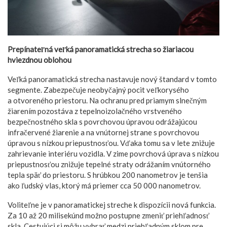
Prepínateľná veľká panoramatická strecha so žiariacou
hviezdnou oblohou
Veľká panoramatická strecha nastavuje nový štandard v tomto
segmente. Zabezpečuje neobyčajný pocit veľkorysého
a otvoreného priestoru. Na ochranu pred priamym slnečným
žiarením pozostáva z tepelnoizolačného vrstveného
bezpečnostného skla s povrchovou úpravou odrážajúcou
infračervené žiarenie a na vnútornej strane s povrchovou
úpravou s nízkou priepustnosťou. Vďaka tomu sa v lete znižuje
zahrievanie interiéru vozidla. V zime povrchová úprava s nízkou
priepustnosťou znižuje tepelné straty odrážaním vnútorného
tepla späť do priestoru. S hrúbkou 200 nanometrov je tenšia
ako ľudský vlas, ktorý má priemer cca 50 000 nanometrov.
Voliteľne je v panoramatickej streche k dispozícii nová funkcia.
Za 10 až 20 milisekúnd možno postupne zmeniť priehľadnosť
skla. Cestujúci si môžu vybrať medzi priehľadným sklom pre