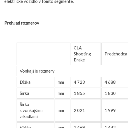
elektrické vozidlo v tomto segmente.
Prehľad rozmerov
CLA
Shooting
Predchodca
Brake
Vonkajšie rozmery
Dĺžka
mm
4 723
4 688
Šírka
mm
1 855
1 830
Šírka
s vonkajšími
mm
2 021
1 999
zrkadlami
Výška
mm
1 469
1 442