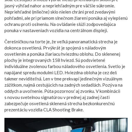
jasný výhľad nahor a nepriehľadným pre väčšie súkromie.
Nepriehľadné (mliečne) sklo nielen chráni pred zvedavými
pohľadmi, ale pri priamom slnečnom žiarení ponúka aj vylepšenú
ochranu proti oslneniu. Na ovládanie slúži zodpovedajúca
ponuka v nastaveniach vozidla na centrálnom displeji.
Čerešničkou na torte je, že veľká panoramatická strecha je
dokonca osvetlená. Prvýkrát je spojená s náladovým
osvetlením a ponúka žiariacu hviezdnu oblohu. Do sklenenej
plochy je integrovaných 158 hviezd. Sú podsvietené
individuálne zvolenou farbou náladového osvetlenia. Svetlo je
napájané spredu modulmi LED. Hviezdna obloha je cez deň
takmer neviditeľná. Len v tme prekvapí jedinečným vizuálnym
zážitkom, najmä cestujúcich na zadných sedadlách. Pozýva na
oddych a uvoľnenie. Púta pozornosť aj zvonku. V kombinácii
s novou svetelnou signatúrou v prednej aj zadnej časti
zabezpečuje osvetlená sklenená strecha bezkonkurenčnú
prezentáciu vozidla CLA Shooting Brake.