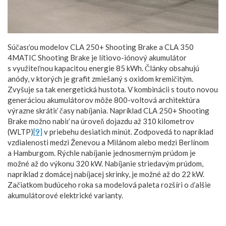
Súčasťou modelov CLA 250+ Shooting Brake a CLA 350
4MATIC Shooting Brake je lítiovo-iónový akumulátor
s využiteľnou kapacitou energie 85 kWh. Články obsahujú
anódy, v ktorých je grafit zmiešaný s oxidom kremičitým.
Zvyšuje sa tak energetická hustota. V kombinácii s touto novou
generáciou akumulátorov môže 800-voltová architektúra
výrazne skrátiť časy nabíjania. Napríklad CLA 250+ Shooting
Brake možno nabiť na úroveň dojazdu až 310 kilometrov
(WLTP)
[9]
v priebehu desiatich minút. Zodpovedá to napríklad
vzdialenosti medzi Ženevou a Milánom alebo medzi Berlínom
a Hamburgom. Rýchle nabíjanie jednosmerným prúdom je
možné až do výkonu 320 kW. Nabíjanie striedavým prúdom,
napríklad z domácej nabíjacej skrinky, je možné až do 22 kW.
Začiatkom budúceho roka sa modelová paleta rozšíri o ďalšie
akumulátorové elektrické varianty.