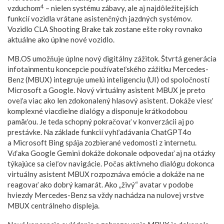
4
vzduchom
– nielen systému zábavy, ale aj najdôležitejších
funkcií vozidla vrátane asistenčných jazdných systémov.
Vozidlo CLA Shooting Brake tak zostane ešte roky rovnako
aktuálne ako úplne nové vozidlo.
MB.OS umožňuje úplne nový digitálny zážitok. Štvrtá generácia
infotainmentu koncepcie používateľského zážitku Mercedes-
Benz (MBUX) integruje umelú inteligenciu (UI) od spoločností
Microsoft a Google. Nový virtuálny asistent MBUX je preto
oveľa viac ako len zdokonalený hlasový asistent. Dokáže viesť
komplexné viacdielne dialógy a disponuje krátkodobou
pamäťou. Je teda schopný pokračovať v konverzácii aj po
prestávke. Na základe funkcií vyhľadávania ChatGPT4o
a Microsoft Bing spája zozbierané vedomosti z internetu.
Vďaka Google Gemini dokáže dokonale odpovedať aj na otázky
týkajúce sa cieľov navigácie. Počas aktívneho dialógu dokonca
virtuálny asistent MBUX rozpoznáva emócie a dokáže na ne
reagovať ako dobrý kamarát. Ako „živý“ avatar v podobe
hviezdy Mercedes-Benz sa vždy nachádza na nulovej vrstve
MBUX centrálneho displeja.