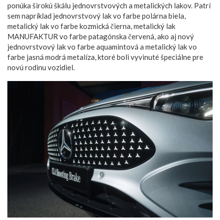
ponúka širokú škálu jednovrstvových a metalických lakov. Patrí
sem napríklad jednovrstvový lak vo farbe polárna biela,
metalický lak vo farbe kozmická čierna, metalický lak
MANUFAKTUR vo farbe patagónska červená, ako aj nový
jednovrstvový lak vo farbe aquamintová a metalický lak vo
farbe jasná modrá metalíza, ktoré boli vyvinuté špeciálne pre
novú rodinu vozidiel.