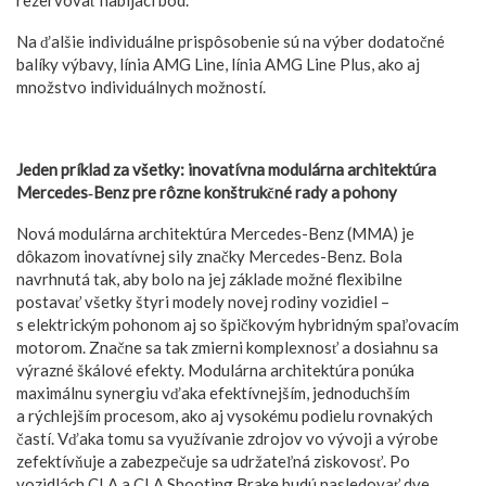
rezervovať nabíjací bod.
Na ďalšie individuálne prispôsobenie sú na výber dodatočné
balíky výbavy, línia AMG Line, línia AMG Line Plus, ako aj
množstvo individuálnych možností.
Jeden príklad za všetky: inovatívna modulárna architektúra
Mercedes‑Benz pre rôzne konštrukčné rady a pohony
Nová modulárna architektúra Mercedes-Benz (MMA) je
dôkazom inovatívnej sily značky Mercedes-Benz. Bola
navrhnutá tak, aby bolo na jej základe možné flexibilne
postavať všetky štyri modely novej rodiny vozidiel –
s elektrickým pohonom aj so špičkovým hybridným spaľovacím
motorom. Značne sa tak zmierni komplexnosť a dosiahnu sa
výrazné škálové efekty. Modulárna architektúra ponúka
maximálnu synergiu vďaka efektívnejším, jednoduchším
a rýchlejším procesom, ako aj vysokému podielu rovnakých
častí. Vďaka tomu sa využívanie zdrojov vo vývoji a výrobe
zefektívňuje a zabezpečuje sa udržateľná ziskovosť. Po
vozidlách CLA a CLA Shooting Brake budú nasledovať dve