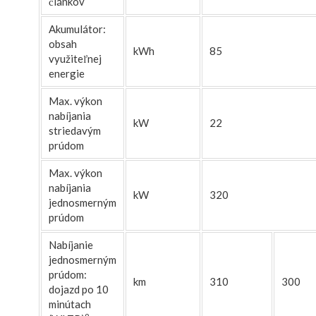
článkov
Akumulátor:
obsah
kWh
85
využiteľnej
energie
Max. výkon
nabíjania
kW
22
striedavým
prúdom
Max. výkon
nabíjania
kW
320
jednosmerným
prúdom
Nabíjanie
jednosmerným
prúdom:
km
310
300
dojazd po 10
minútach