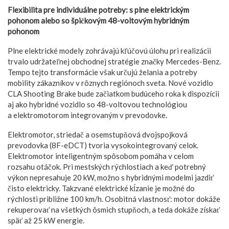
Flexibilita pre individuálne potreby: s plne elektrickým
pohonom alebo so špičkovým 48-voltovým hybridným
pohonom
Plne elektrické modely zohrávajú kľúčovú úlohu pri realizácii
trvalo udržateľnej obchodnej stratégie značky Mercedes-Benz.
Tempo tejto transformácie však určujú želania a potreby
mobility zákazníkov v rôznych regiónoch sveta. Nové vozidlo
CLA Shooting Brake bude začiatkom budúceho roka k dispozícii
aj ako hybridné vozidlo so 48-voltovou technológiou
a elektromotorom integrovaným v prevodovke.
Elektromotor, striedač a osemstupňová dvojspojková
prevodovka (8F-eDCT) tvoria vysokointegrovaný celok.
Elektromotor inteligentným spôsobom pomáha v celom
rozsahu otáčok. Pri mestských rýchlostiach a keď potrebný
výkon nepresahuje 20 kW, možno s hybridnými modelmi jazdiť
čisto elektricky. Takzvané elektrické kĺzanie je možné do
rýchlosti približne 100 km/h. Osobitná vlastnosť: motor dokáže
rekuperovať na všetkých ôsmich stupňoch, a teda dokáže získať
späť až 25 kW energie.