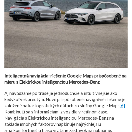
Inteligentná navigácia: riešenie Google Maps prispôsobené na
mieru s Elektrickou inteligenciou Mercedes-Benz
Aj navádzanie po trase je jednoduchšie a intuitívnejšie ako
kedykoľvek predtým. Nové prispôsobené navigačné riešenie je
založené na kartografických dátach zo služby Google Maps
[6]
.
Kombinujú sa s informáciami z vozidla v reálnom čase.
Navigácia s Elektrickou inteligenciou Mercedes-Benz na
základe mnohých faktorov naplánuje najrýchlejšiu
a najkomfortnejšiu trasu vrátane zastávok na nabíjanie.