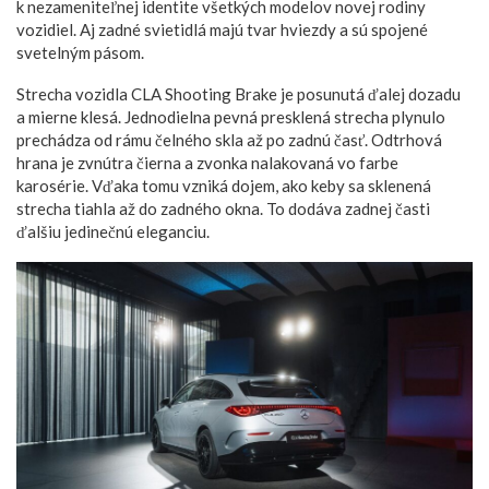
k nezameniteľnej identite všetkých modelov novej rodiny
vozidiel. Aj zadné svietidlá majú tvar hviezdy a sú spojené
svetelným pásom.
Strecha vozidla CLA Shooting Brake je posunutá ďalej dozadu
a mierne klesá. Jednodielna pevná presklená strecha plynulo
prechádza od rámu čelného skla až po zadnú časť. Odtrhová
hrana je zvnútra čierna a zvonka nalakovaná vo farbe
karosérie. Vďaka tomu vzniká dojem, ako keby sa sklenená
strecha tiahla až do zadného okna. To dodáva zadnej časti
ďalšiu jedinečnú eleganciu.