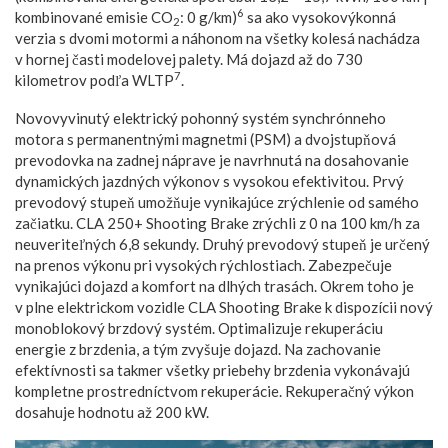
6
kombinované emisie CO
: 0 g/km)
sa ako vysokovýkonná
2
verzia s dvomi motormi a náhonom na všetky kolesá nachádza
v hornej časti modelovej palety. Má dojazd až do 730
7
kilometrov podľa WLTP
.
Novovyvinutý elektrický pohonný systém synchrónneho
motora s permanentnými magnetmi (PSM) a dvojstupňová
prevodovka na zadnej náprave je navrhnutá na dosahovanie
dynamických jazdných výkonov s vysokou efektivitou. Prvý
prevodový stupeň umožňuje vynikajúce zrýchlenie od samého
začiatku. CLA 250+ Shooting Brake zrýchli z 0 na 100 km/h za
neuveriteľných 6,8 sekundy. Druhý prevodový stupeň je určený
na prenos výkonu pri vysokých rýchlostiach. Zabezpečuje
vynikajúci dojazd a komfort na dlhých trasách. Okrem toho je
v plne elektrickom vozidle CLA Shooting Brake k dispozícii nový
monoblokový brzdový systém. Optimalizuje rekuperáciu
energie z brzdenia, a tým zvyšuje dojazd. Na zachovanie
efektívnosti sa takmer všetky priebehy brzdenia vykonávajú
kompletne prostredníctvom rekuperácie. Rekuperačný výkon
dosahuje hodnotu až 200 kW.