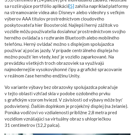
sa rozširujúce portfólio aplikácií
[5]
zahŕňa napríklad platformy
na streamovanie videa ako Disney+ alebo videohry s veľkým
výberov AAA titulov prostredníctvom cloudového
poskytovateľa hier Boosteroid. Najlepší herný zážitok vo
vozidle môžu používatelia dosiahnuť prostredníctvom svojho
herného ovládača s rozhraním Bluetooth alebo mobilného
telefónu. Herný ovládač možno s displejom spolujazdca
používať aj počas jazdy. V prípade centrálneho displeja ho
možno použiť len vtedy, keď je vozidlo zaparkované. Na
prevádzku všetkých troch obrazoviek sa využívajú
najmodernejšie vysokovýkonné čipy a grafické spracovanie
v reálnom čase herného endžinu Unity.
Vo variante výbavy bez obrazovky spolujazdca pokračuje
v tejto oblasti vzhľad skla v podobe ozdobného prvku
s grafickým vzorom hviezd. V závislosti od výbavy môže byť
podsvietený. Ďalším doplnkom je projekčný displej (na želanie).
Ponúka vodičovi vo vzdialenosti približne 2,8 metra pred
vozidlom vznášajúci sa virtuálny obraz s uhlopriečkou
31 centimetrov (12,2 palca).