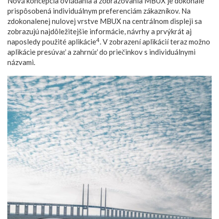
Nová koncepcia ovládania a zobrazovania MBUX je dokonale
prispôsobená individuálnym preferenciám zákazníkov. Na
zdokonalenej nulovej vrstve MBUX na centrálnom displeji sa
zobrazujú najdôležitejšie informácie, návrhy a prvýkrát aj
4
naposledy použité aplikácie
. V zobrazení aplikácií teraz možno
aplikácie presúvať a zahrnúť do priečinkov s individuálnymi
názvami.