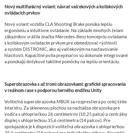
Nový multifunkčný volant: návrat valčekových a kolískových
ovládacích prvkov
Nový volant vozidla CLA Shooting Brake ponúka lepšiu
ergonómiu a intuitívne ovládanie. Na základe mnohých želaní
zákazníkov vrátila značka Mercedes‑Benz koncepciu ovládania
s kolískovým ovládacím prvkom pre obmedzovač rýchlosti
a systém DISTRONIC, ako aj valčekovým na nastavovanie
hlasitosti. Kapacitné polia prepínačov sú dokonale integrované
a ponúkajú dotykové taktilné pomôcky na lepšiu orientáciu.
Superobrazovka s až tromi obrazovkami: grafické spracovania
v reálnom čase s podporou herného endžinu Unity
Voliteľná superobrazovka MBUX sa rozprestiera po celej šírke
interiéru. Za sklenenou plochou sa nachádza obrazovka pre
vodiča s uhlopriečkou 26 centimetrov (10,25 palca) a centrálny
displej s uhlopriečkou 35,6 centimetra (14 palcov). Pre
spolujazdca je k dispozícii voliteľná obrazovka s uhlopriečkou
35,6 centimetra (14 palcov) pre individuálnu zábavu. Neustále