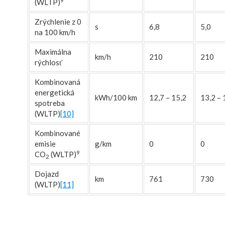
9
(WLTP)
Zrýchlenie z 0
s
6,8
5,0
na 100 km/h
Maximálna
km/h
210
210
rýchlosť
Kombinovaná
energetická
kWh/100 km
12,7 – 15,2
13,2 – 
spotreba
(WLTP)
[10]
Kombinované
emisie
g/km
0
0
9
CO
(WLTP)
2
Dojazd
km
761
730
(WLTP)
[11]