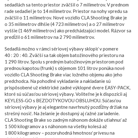
sedadlách sa tento priestor zväčšil o 7 milimetrov. V prednom
rade sedadiel je to 14 milimetrov. Priestor na nohy vpredu sa
zväčšil o 11 milimetrov. Nové vozidlo CLA Shooting Brake je
o 35 milimetrov dlhšie (4 723 milimetrov) a o 27 milimetrov
vyššie (1 469 milimetrov) ako predchádzajúci model. Rázvor sa
predĺžil o 61 milimetrov na 2 790 milimetrov.
Sedadlá možno v rámci sériovej výbavy sklopiť v pomere
40 : 20 : 40. Zväčší sa tak objem batožinového priestoru na
1 290 litrov. Spolu s predným batožinovým priestorom pod
prednou kapotou (frunk) s objemom 101 litrov ponúka nové
vozidlo CLA Shooting Brake viac ložného objemu ako jeho
predchodca. Na pohodlné vykladanie a nakladanie sú
prispôsobené už elektrické zadné výklopné dvere EASY-PACK,
ktoré sú súčasťou sériovej výbavy. Voliteľne je k dispozícii aj
KEYLESS‑GO s BEZDOTYKOVOU OBSLUHOU. Súčasťou
sériovej výbavy je aj elegantne navrhnutý pozdĺžny držiak na
strešný nosič. Na želanie je dostupný aj ťažné zariadenie.
CLA Shooting Brake so zadným náhonom dokáže utiahnuť až
1 500 kilogramov a s náhonom na všetky kolesá až
1 800 kilogramov – pozoruhodná hmotnosť prívesu na