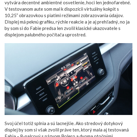
vytvára decentné ambientné osvetlenie, hoci len jednofarebné.
V testovanom aute som mal k dispozícii virtuálny kokpit s
10,25” obrazovkou s piatimi režimami zobrazovania údajov.
Displej má peknú grafiku, rýchle reakcie a je aj prehľadný, no ja
by som si do Fabie predsa len zvolil klasické ukazovatele s
displejom palubného počítača uprostred.
Svoj účel totiž splnia a sú lacnejšie. Ako stredový dotykový
displej by som si však zvolil práve ten, ktorý mala aj testovaná
Fabia – 8-palcový s názvom Bolero a dvoma otočnými