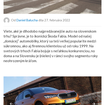
Od
Daniel Balucha
dňa 27. februára 2022
Viete, aké je dlhodobo najpredávanejšie auto na slovenskom
trhu? Správne, je to ikonická Škoda Fabia. Model od našej
„domácej“ automobilky, ktorý sa teší veľkej popularite medzi
súkromnou, ako aj firemnou klientelou už od roku 1999. Na
svetových trhoch Fabia bojuje s neľahkou konkurenciou, no
doma a na Slovensku je (nielen) v rámci svojho segmentu roky
neohrozeným kráľom.