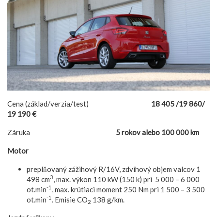
Cena (základ/verzia/test)
18 405 /19 860/
19 190 €
Záruka
5 rokov alebo 100 000 km
Motor
preplňovaný zážihový R/16V, zdvihový objem valcov 1
3
498 cm
, max. výkon 110 kW (150 k) pri 5 000 – 6 000
-1
ot.min
, max. krútiaci moment 250 Nm pri 1 500 – 3 500
-1
ot.min
. Emisie CO
138 g/km.
2