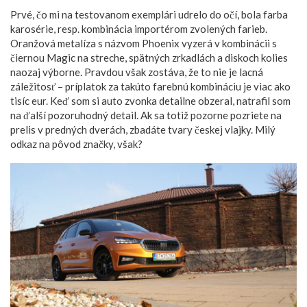
Prvé, čo mi na testovanom exemplári udrelo do očí, bola farba
karosérie, resp. kombinácia importérom zvolených farieb.
Oranžová metalíza s názvom Phoenix vyzerá v kombinácii s
čiernou Magic na streche, spätných zrkadlách a diskoch kolies
naozaj výborne. Pravdou však zostáva, že to nie je lacná
záležitosť – príplatok za takúto farebnú kombináciu je viac ako
tisíc eur. Keď som si auto zvonka detailne obzeral, natrafil som
na ďalší pozoruhodný detail. Ak sa totiž pozorne pozriete na
prelis v predných dverách, zbadáte tvary českej vlajky. Milý
odkaz na pôvod značky, však?