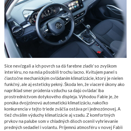
Síce nevŕzgali a ich povrch sa dá farebne zladiť so zvyškom
interiéru, no na mňa pôsobili trochu lacno. Kvitujem panel s
čiastočne mechanickým ovládaním klimatizácie, ktorý je nielen
funkčný, ale aj esteticky pekný. Škoda len, že viaceré úkony ako
napríklad smer prúdenia vzduchu sa dajú ovládať iba
prostredníctvom dotykového displeja. Výhodou Fabie je, že
ponúka dvojzónovú automatickú klimatizáciu, nakoľko
konkurencia v tejto triede zväčša ostáva pri jednozónovej. A
tiež chválim výduchy klimatizácie aj vzadu. Z komfortných
prvkov na palube som v chladných dňoch ocenil vyhrievanie
predných sedadiel i volantu. Príjemnú atmosféru v novej Fabii