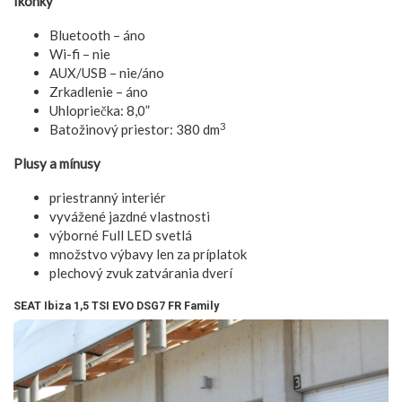
Ikonky
Bluetooth – áno
Wi-fi – nie
AUX/USB – nie/áno
Zrkadlenie – áno
Uhlopriečka: 8,0”
3
Batožinový priestor: 380 dm
Plusy a mínusy
priestranný interiér
vyvážené jazdné vlastnosti
výborné Full LED svetlá
množstvo výbavy len za príplatok
plechový zvuk zatvárania dverí
SEAT Ibiza 1,5 TSI EVO DSG7 FR Family