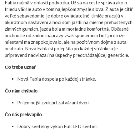
Fabia najmä v oblasti podvozka. Už sa na ceste správa ako o
triedu väčšie auto v tom najlepšom zmysle slova. Z auta je cítiť
veľké sebavedomie, je dobre ovládateľné, tlmiče pracujú v
akurátnom nastavení a hoci som jazdil na mierne prehustených
zimných gumách, jazda bola mimoriadne komfortná. Občasné
buchnutie od zadnej nápravy však spomeniem tiež, pretože
miestami ma znepokojovalo, ale na pozitívnom dojme z auta
neubralo. Nová Fabia si polepšila po každej stránke a je
pripravená nadviazať na úspechy predchádzajúcej generácie.
Čo treba uznať
Nová Fabia dospela po každej stránke.
Čo nám chýbalo
Príjemnejší zvuk pri zatváraní dverí.
Čo nás prekvapilo
Dobrý svetelný výkon Full LED svetiel.