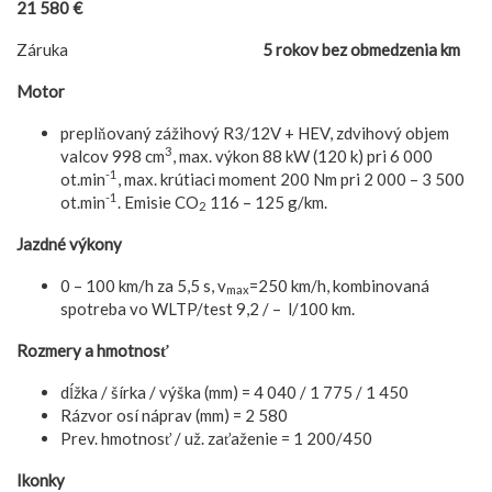
21 580 €
Záruka
5 rokov bez obmedzenia km
Motor
preplňovaný zážihový R3/12V + HEV, zdvihový objem
3
valcov 998 cm
, max. výkon 88 kW (120 k) pri 6 000
-1
ot.min
, max. krútiaci moment 200 Nm pri 2 000 – 3 500
-1
ot.min
. Emisie CO
116 – 125 g/km.
2
Jazdné výkony
0 – 100 km/h za 5,5 s, v
=250 km/h, kombinovaná
max
spotreba vo WLTP/test 9,2 / – l/100 km.
Rozmery a hmotnosť
dĺžka / šírka / výška (mm) = 4 040 / 1 775 / 1 450
Rázvor osí náprav (mm) = 2 580
Prev. hmotnosť / už. zaťaženie = 1 200/450
Ikonky