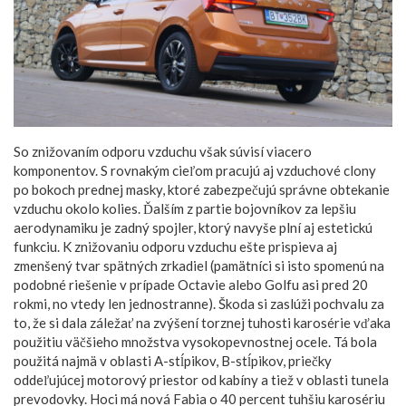
So znižovaním odporu vzduchu však súvisí viacero
komponentov. S rovnakým cieľom pracujú aj vzduchové clony
po bokoch prednej masky, ktoré zabezpečujú správne obtekanie
vzduchu okolo kolies. Ďalším z partie bojovníkov za lepšiu
aerodynamiku je zadný spojler, ktorý navyše plní aj estetickú
funkciu. K znižovaniu odporu vzduchu ešte prispieva aj
zmenšený tvar spätných zrkadiel (pamätníci si isto spomenú na
podobné riešenie v prípade Octavie alebo Golfu asi pred 20
rokmi, no vtedy len jednostranne). Škoda si zaslúži pochvalu za
to, že si dala záležať na zvýšení torznej tuhosti karosérie vďaka
použitiu väčšieho množstva vysokopevnostnej ocele. Tá bola
použitá najmä v oblasti A-stĺpikov, B-stĺpikov, priečky
oddeľujúcej motorový priestor od kabíny a tiež v oblasti tunela
prevodovky. Hoci má nová Fabia o 40 percent tuhšiu karosériu