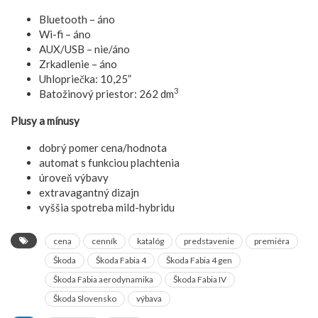
Bluetooth – áno
Wi-fi – áno
AUX/USB – nie/áno
Zrkadlenie – áno
Uhlopriečka: 10,25”
3
Batožinový priestor: 262 dm
Plusy a mínusy
dobrý pomer cena/hodnota
automat s funkciou plachtenia
úroveň výbavy
extravagantný dizajn
vyššia spotreba mild-hybridu
cena
cenník
katalóg
predstavenie
premiéra
Škoda
Škoda Fabia 4
Škoda Fabia 4 gen
Škoda Fabia aerodynamika
Škoda Fabia IV
Škoda Slovensko
výbava