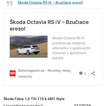
Škoda Octavia RS iV – Bzučiace ereso!
Škoda Fabia 1,0 TSI 110 k 6MT Style
Cena (základ/verzia/test)
12 110/16