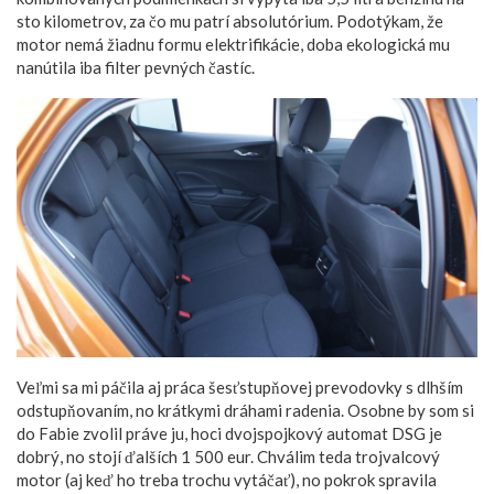
sto kilometrov, za čo mu patrí absolutórium. Podotýkam, že
motor nemá žiadnu formu elektrifikácie, doba ekologická mu
nanútila iba filter pevných častíc.
Veľmi sa mi páčila aj práca šesťstupňovej prevodovky s dlhším
odstupňovaním, no krátkymi dráhami radenia. Osobne by som si
do Fabie zvolil práve ju, hoci dvojspojkový automat DSG je
dobrý, no stojí ďalších 1 500 eur. Chválim teda trojvalcový
motor (aj keď ho treba trochu vytáčať), no pokrok spravila