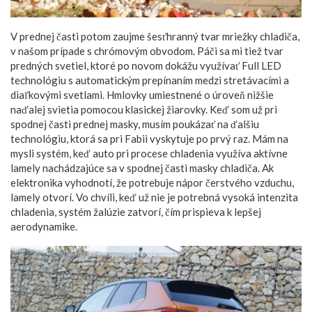
V prednej časti potom zaujme šesťhranný tvar mriežky chladiča,
v našom prípade s chrómovým obvodom. Páči sa mi tiež tvar
predných svetiel, ktoré po novom dokážu využívať Full LED
technológiu s automatickým prepínaním medzi stretávacími a
diaľkovými svetlami. Hmlovky umiestnené o úroveň nižšie
naďalej svietia pomocou klasickej žiarovky. Keď som už pri
spodnej časti prednej masky, musím poukázať na ďalšiu
technológiu, ktorá sa pri Fabii vyskytuje po prvý raz. Mám na
mysli systém, keď auto pri procese chladenia využíva aktívne
lamely nachádzajúce sa v spodnej časti masky chladiča. Ak
elektronika vyhodnotí, že potrebuje nápor čerstvého vzduchu,
lamely otvorí. Vo chvíli, keď už nie je potrebná vysoká intenzita
chladenia, systém žalúzie zatvorí, čím prispieva k lepšej
aerodynamike.