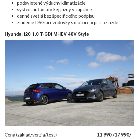
podsvietené výduchy klimatizácie
systém automatickej jazdy v zápchce
denné svetlá bez špecifického podpisu
zladenie DSG prevodovky s motorom pri rozjazde
Hyundai i20 1,0 T-GDi MHEV 48V Style
Cena (základ/verzia/test)
11 990 /17 990/