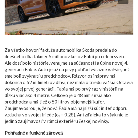
Za všetko hovorí fakt, že automobilka Škoda predala do
dnešného dňa takmer 5 miliónov kusov Fabií po celom svete.
Ale dosť bolo histórie, venujme sa súčasnosti a úplne novej 4.
generácii Fabie. Auto je už na prvý pohľad výrazne väčšie, než
sme boli zvyknutí u predchodcov. Rázvor osí náprav má
dokonca o 52 milimetrov dlhší, než mala o triedu väčšia Octavia
vo svojej prvej generácii. Fabia má po prvý raz v histórii na
dĺžku viac ako 4 metre. Celkovo je o 48 mm širšia ako
predchodca a má tiež o 50 litrov objemnejší kufor.
Zaujímavosťou je, že nová Fabia má najnižší súčiniteľ odporu
vzduchu vo svojej triede (c
= 0,28). Ani zďaleka to však nie je
x
jediná zaujímavosť v rámci exteriéru českej novinky.
Pohľadné a funkčné zároveň