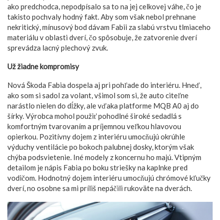
ako predchodca, nepodpísalo sa to na jej celkovej váhe, čo je
takisto pochvaly hodný fakt. Aby som však nebol prehnane
nekritický, mínusový bod dávam Fabii za slabú vrstvu tlmiaceho
materiálu v oblasti dverí, čo spôsobuje, že zatvorenie dverí
sprevádza lacný plechový zvuk.
Už žiadne kompromisy
Nová Škoda Fabia dospela aj pri pohľade do interiéru. Hneď,
ako som si sadol za volant, všimol som si, že auto citeľne
narástlo nielen do dĺžky, ale vďaka platforme MQB A0 aj do
šírky. Výrobca mohol použiť pohodlné široké sedadlá s
komfortným tvarovaním a príjemnou veľkou hlavovou
opierkou. Pozitívny dojem z interiéru umocňujú okrúhle
výduchy ventilácie po bokoch palubnej dosky, ktorým však
chýba podsvietenie. Iné modely z koncernu ho majú. Vtipným
detailom je nápis Fabia po boku striešky na kaplnke pred
vodičom. Hodnotný dojem interiéru umocňujú chrómové kľučky
dverí, no osobne sa mi príliš nepáčili rukoväte na dverách.