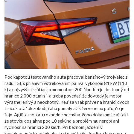
Pod kapotou testovaného auta pracoval benzínový trojvalec z
radu TSI, s priamym vstrekovaním paliva, výkonom 81 kW (110
k) a najvyšším krútiacim momentom 200 Nm. Ten je dostupný od
-1
hranice 2 000 ot.min
a treba povedať, že dovtedy je motor
výrazne lenivý a neochotný. Keď sa však práve na hranici dvoch
tisícok otáčok zobudí, ťahá pomaly až k červenému poľu, čo je
fajn. Agilita motoru rozhodne nechýba, čoho dôkazom je aj fakt,
že stovku dosiahne pod 10 sekúnd a problém mu nerobí ani
rýchlosť na hranici 200 km/h. Pri bežnom jazdení v
kombinovaných podmienkach si vypýta iba 5,5 litra benzínu na