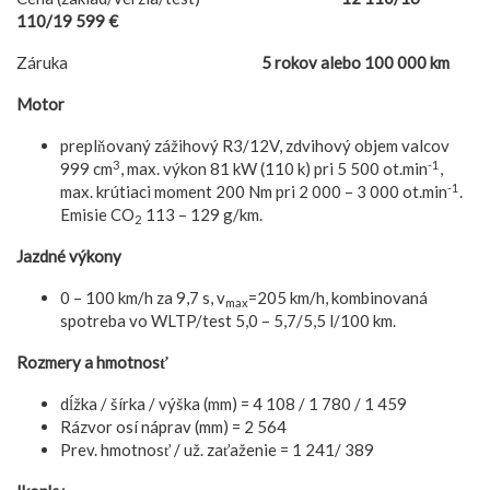
110/19 599 €
Záruka
5 rokov alebo 100 000 km
Motor
preplňovaný zážihový R3/12V, zdvihový objem valcov
3
-1
999 cm
, max. výkon 81 kW (110 k) pri 5 500 ot.min
,
-1
max. krútiaci moment 200 Nm pri 2 000 – 3 000 ot.min
.
Emisie CO
113 – 129 g/km.
2
Jazdné výkony
0 – 100 km/h za 9,7 s, v
=205 km/h, kombinovaná
max
spotreba vo WLTP/test 5,0 – 5,7/5,5 l/100 km.
Rozmery a hmotnosť
dĺžka / šírka / výška (mm) = 4 108 / 1 780 / 1 459
Rázvor osí náprav (mm) = 2 564
Prev. hmotnosť / už. zaťaženie = 1 241/ 389