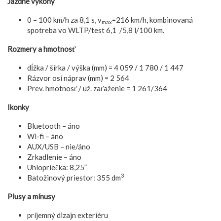
Jazdné výkony
0 – 100 km/h za 8,1 s, v
=216 km/h, kombinovaná
max
spotreba vo WLTP/test 6,1 /5,8 l/100 km.
Rozmery a hmotnosť
dĺžka / šírka / výška (mm) = 4 059 / 1 780 / 1 447
Rázvor osí náprav (mm) = 2 564
Prev. hmotnosť / už. zaťaženie = 1 261/364
Ikonky
Bluetooth – áno
Wi-fi – áno
AUX/USB – nie/áno
Zrkadlenie – áno
Uhlopriečka: 8,25”
3
Batožinový priestor: 355 dm
Plusy a mínusy
príjemný dizajn exteriéru