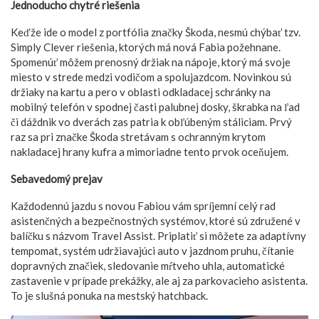
Jednoducho chytré riešenia
Keďže ide o model z portfólia značky Škoda, nesmú chýbať tzv.
Simply Clever riešenia, ktorých má nová Fabia požehnane.
Spomenúť môžem prenosný držiak na nápoje, ktorý má svoje
miesto v strede medzi vodičom a spolujazdcom. Novinkou sú
držiaky na kartu a pero v oblasti odkladacej schránky na
mobilný telefón v spodnej časti palubnej dosky, škrabka na ľad
či dáždnik vo dverách zas patria k obľúbeným stáliciam. Prvý
raz sa pri značke Škoda stretávam s ochranným krytom
nakladacej hrany kufra a mimoriadne tento prvok oceňujem.
Sebavedomý prejav
Každodennú jazdu s novou Fabiou vám spríjemní celý rad
asistenčných a bezpečnostných systémov, ktoré sú združené v
balíčku s názvom Travel Assist. Priplatiť si môžete za adaptívny
tempomat, systém udržiavajúci auto v jazdnom pruhu, čítanie
dopravných značiek, sledovanie mŕtveho uhla, automatické
zastavenie v prípade prekážky, ale aj za parkovacieho asistenta.
To je slušná ponuka na mestský hatchback.