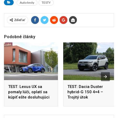
Auto testy
TESTY
Zdieľať
Podobné články
TEST: Lexus UX sa
TEST: Dacia Duster
pomaly lúči, oplatí sa
hybrid-G 150 4×4 –
kúpiť ešte dosluhujúci
Trojitý útok
model?