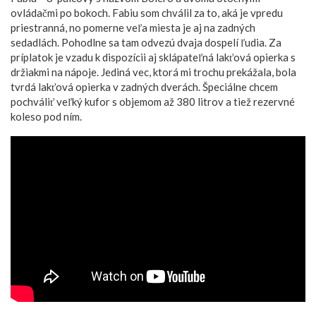
ovládačmi po bokoch. Fabiu som chválil za to, aká je vpredu
priestranná, no pomerne veľa miesta je aj na zadných
sedadlách. Pohodlne sa tam odvezú dvaja dospelí ľudia. Za
príplatok je vzadu k dispozícii aj sklápateľná lakťová opierka s
držiakmi na nápoje. Jediná vec, ktorá mi trochu prekážala, bola
tvrdá lakťová opierka v zadných dverách. Špeciálne chcem
pochváliť veľký kufor s objemom až 380 litrov a tiež rezervné
koleso pod ním.