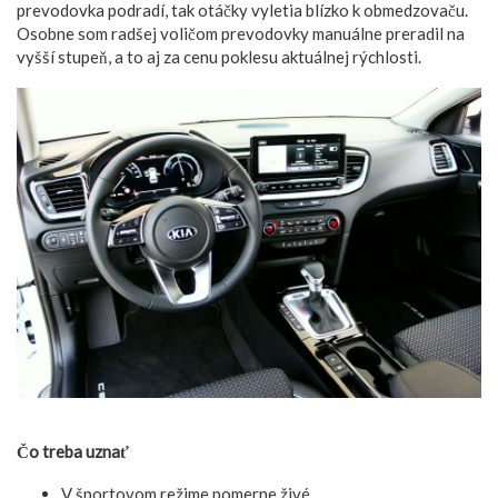
prevodovka podradí, tak otáčky vyletia blízko k obmedzovaču.
Osobne som radšej voličom prevodovky manuálne preradil na
vyšší stupeň, a to aj za cenu poklesu aktuálnej rýchlosti.
Čo treba uznať
V športovom režime pomerne živé.