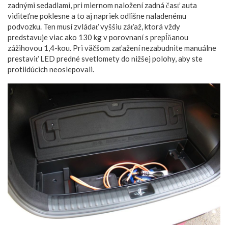
zadnými sedadlami, pri miernom naložení zadná časť auta
viditeľne poklesne a to aj napriek odlišne naladenému
podvozku. Ten musí zvládať vyššiu záťaž, ktorá vždy
predstavuje viac ako 130 kg v porovnaní s prepĺňanou
zážihovou 1,4-kou. Pri väčšom zaťažení nezabudnite manuálne
prestaviť LED predné svetlomety do nižšej polohy, aby ste
protiidúcich neoslepovali.