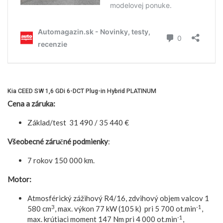
Kia CEED SW 1,6 GDi 6-DCT Plug-in Hybrid PLATINUM
Cena a záruka:
Základ/test 31 490 / 35 440 €
Všeobecné záručné podmienky
:
7 rokov 150 000 km.
Motor:
Atmosférický zážihový R4/16, zdvihový objem valcov 1
3
-1
580 cm
, max. výkon 77 kW (105 k) pri 5 700 ot.min
,
-1
max. krútiaci moment 147 Nm pri 4 000 ot.min
,