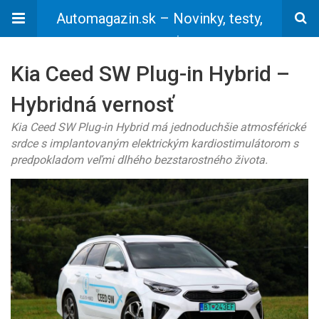
Automagazin.sk – Novinky, testy,
recenzie
Kia Ceed SW Plug-in Hybrid –
Hybridná vernosť
Kia Ceed SW Plug-in Hybrid má jednoduchšie atmosférické
srdce s implantovaným elektrickým kardiostimulátorom s
predpokladom veľmi dlhého bezstarostného života.