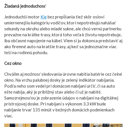
Žiadaná jednoduchosť
Jednoduchší motor
Kie
bez prepĺňania tiež skôr osloví
umiernenejšiu kategóriu vodičov, ktorí nepotrebujú naháňať
sekundy na okruhu alebo mladé sukne, ale chcú vernú partnerku
prevažne na krátke trasy, ktorá toho veľa k životu nepotrebuje,
iba občasné napojenie na kábel. Viem si ju dokonca predstaviť aj
ako firemné auto na kratšie trasy, aj keď sa jednoznačne viac
teší na rodinnú pohodu.
Cez okno
Chválim aj možnosť sledovania úrovne nabitia batérie cez čelné
okno. Na vrchu palubnej dosky je zelený indikátor nabíjania.
Podľa neho som vedel pri domácom nabíjaní určiť, či sa auto
ešte nabíja, aký je približný stav alebo či už je nabité.
Samozrejmosťou je zobrazenie údajov o nabíjaní na digitálnej
prístrojovej doske. Pri nabíjaní s výkonom 3,3 kW bude
nabíjanie trvať 135 minút v bežných domácich podmienkach
viac.