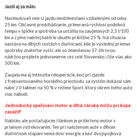
Jazdí aj za málo
Nasimulovali sme si jazdu medzimestami vzdialenými od seba
25 km. Občasné predchádzanie, primeraná rýchlosť podobná
tempu v špičke a spotreba sa ustálila na zaujímavých 2,3 l/100
km a z plne nabitej batérie ubudlo približne 25 %. Iná situácia
nastáva na dlhých cestách s diaľnicami, kde je výsledný priemer
spotreby znateľne vyšší, ale so zmenšenou 37-litrovou
nádržou prejdete jednosmerne cez celé Slovensko, čiže viac ako
500 km.
Zaujala ma aj intenzita rekuperácie, keď pri zjazde
z frekventovaného horského priechodu sa systém dokázal sám
nabiť z 0 takmer na 50 % v režime Sport, ktorý okrem iného auto
viac nabudí.
Jednoduchý spaľovací motor a dlhá záruka môžu pri kúpe
zavážiť!
Slabším, ale postačujúcim článkom je priškrtený motor s
priamym vstrekovaním. Ten pri naloženom aute v dlhom
diaľničnom stúpaní nemá dosť energie a keď dvojspojková