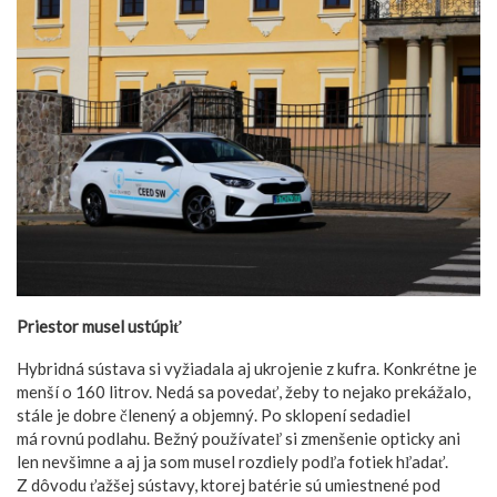
Priestor musel ustúpiť
Hybridná sústava si vyžiadala aj ukrojenie z kufra. Konkrétne je
menší o 160 litrov. Nedá sa povedať, žeby to nejako prekážalo,
stále je dobre členený a objemný. Po sklopení sedadiel
má rovnú podlahu. Bežný používateľ si zmenšenie opticky ani
len nevšimne a aj ja som musel rozdiely podľa fotiek hľadať.
Z dôvodu ťažšej sústavy, ktorej batérie sú umiestnené pod