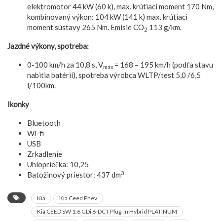
elektromotor 44 kW (60 k), max. krútiaci moment 170 Nm,
kombinovaný výkon: 104 kW (141 k) max. krútiaci
moment sústavy 265 Nm. Emisie CO
113 g/km.
2
Jazdné výkony, spotreba:
0-100 km/h za 10,8 s, V
= 168 – 195 km/h (podľa stavu
max
nabitia batérií), spotreba výrobca WLTP/test 5,0 /6,5
l/100km.
Ikonky
Bluetooth
Wi-fi
USB
Zrkadlenie
Uhlopriečka: 10,25
3
Batožinový priestor: 437 dm
Kia
Kia Ceed Phev
Kia CEED SW 1.6 GDi 6-DCT Plug-in Hybrid PLATINUM